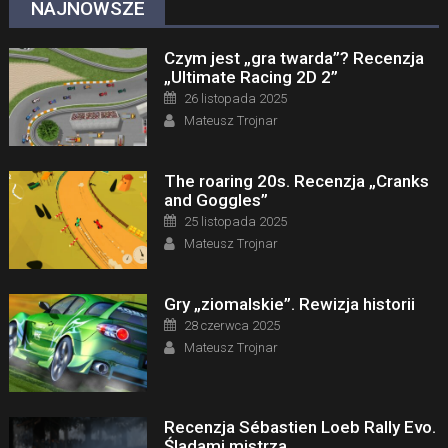
NAJNOWSZE
Czym jest „gra twarda”? Recenzja
„Ultimate Racing 2D 2”
Posted on
26 listopada 2025
Author
Mateusz Trojnar
The roaring 20s. Recenzja „Cranks
and Goggles”
Posted on
25 listopada 2025
Author
Mateusz Trojnar
Gry „ziomalskie”. Rewizja historii
Posted on
28 czerwca 2025
Author
Mateusz Trojnar
Recenzja Sébastien Loeb Rally Evo.
Śladami mistrza