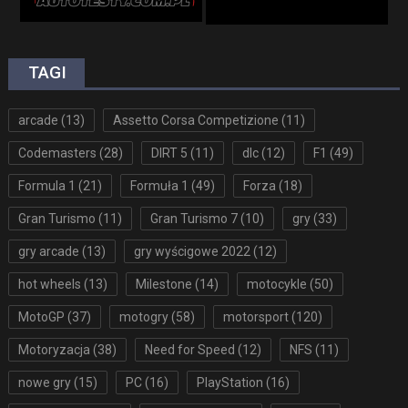
TAGI
arcade
(13)
Assetto Corsa Competizione
(11)
Codemasters
(28)
DIRT 5
(11)
dlc
(12)
F1
(49)
Formula 1
(21)
Formuła 1
(49)
Forza
(18)
Gran Turismo
(11)
Gran Turismo 7
(10)
gry
(33)
gry arcade
(13)
gry wyścigowe 2022
(12)
hot wheels
(13)
Milestone
(14)
motocykle
(50)
MotoGP
(37)
motogry
(58)
motorsport
(120)
Motoryzacja
(38)
Need for Speed
(12)
NFS
(11)
nowe gry
(15)
PC
(16)
PlayStation
(16)