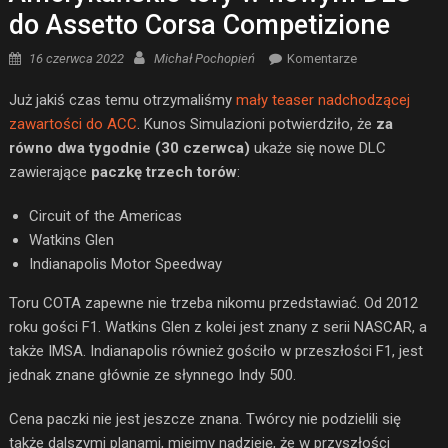
do Assetto Corsa Competizione
Posted on
Author
16 czerwca 2022
Michał Pochopień
Komentarze
Już jakiś czas temu otrzymaliśmy
mały teaser nadchodzącej
zawartości do ACC
. Kunos Simulazioni potwierdziło, że
za
równo dwa tygodnie (30 czerwca)
ukaże się nowe DLC
zawierające
paczkę trzech torów
:
Circuit of the Americas
Watkins Glen
Indianapolis Motor Speedway
Toru COTA zapewne nie trzeba nikomu przedstawiać. Od 2012
roku gości F1. Watkins Glen z kolei jest znany z serii NASCAR, a
także IMSA. Indianapolis również gościło w przeszłości F1, jest
jednak znane głównie ze słynnego Indy 500.
Cena paczki nie jest jeszcze znana. Twórcy nie podzielili się
także dalszymi planami, miejmy nadzieję, że w przyszłości