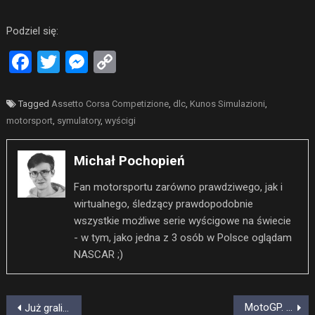
Podziel się:
Facebook
Twitter
Messenger
Copy
Link
Tagged
Assetto Corsa Competizione
,
dlc
,
Kunos Simulazioni
,
motorsport
,
symulatory
,
wyścigi
Michał Pochopień
Fan motorsportu zarówno prawdziwego, jak i
wirtualnego, śledzący prawdopodobnie
wszystkie możliwe serie wyścigowe na świecie
- w tym, jako jedna z 3 osób w Polsce oglądam
NASCAR ;)
Nawigacja
MotoGP. Quartararo znów najlepszy. Bagnaia na deskach!
Już graliśmy w F1 22! Więcej tego samego