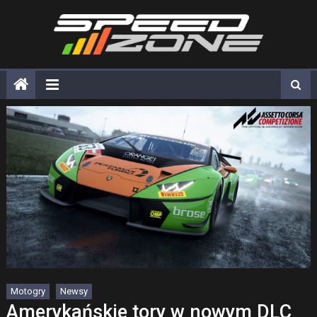
Skip
to
content
Motogry
Newsy
Amerykańskie tory w nowym DLC