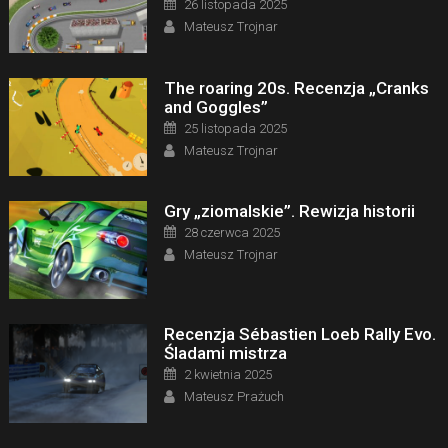
26 listopada 2025
Author
Mateusz Trojnar
The roaring 20s. Recenzja „Cranks
and Goggles”
Posted on
25 listopada 2025
Author
Mateusz Trojnar
Gry „ziomalskie”. Rewizja historii
Posted on
28 czerwca 2025
Author
Mateusz Trojnar
Recenzja Sébastien Loeb Rally Evo.
Śladami mistrza
Posted on
2 kwietnia 2025
Author
Mateusz Prażuch