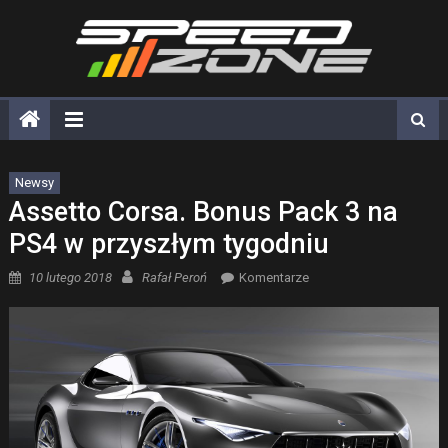
Skip
to
content
Newsy
Assetto Corsa. Bonus Pack 3 na
PS4 w przyszłym tygodniu
Posted on
Author
10 lutego 2018
Rafał Peroń
Komentarze