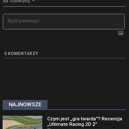
Subskrybuj
0
KOMENTARZY
NAJNOWSZE
Czym jest „gra twarda”? Recenzja
„Ultimate Racing 2D 2”
Posted on