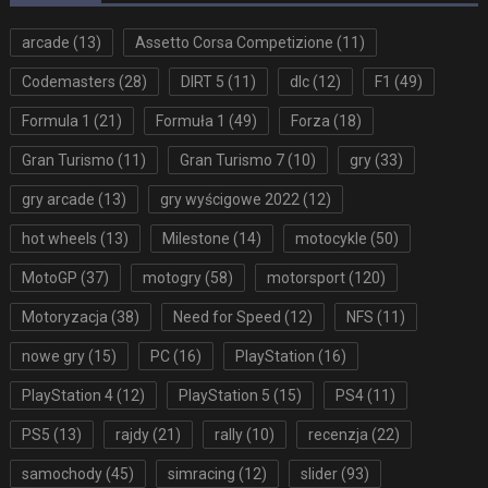
arcade
(13)
Assetto Corsa Competizione
(11)
Codemasters
(28)
DIRT 5
(11)
dlc
(12)
F1
(49)
Formula 1
(21)
Formuła 1
(49)
Forza
(18)
Gran Turismo
(11)
Gran Turismo 7
(10)
gry
(33)
gry arcade
(13)
gry wyścigowe 2022
(12)
hot wheels
(13)
Milestone
(14)
motocykle
(50)
MotoGP
(37)
motogry
(58)
motorsport
(120)
Motoryzacja
(38)
Need for Speed
(12)
NFS
(11)
nowe gry
(15)
PC
(16)
PlayStation
(16)
PlayStation 4
(12)
PlayStation 5
(15)
PS4
(11)
PS5
(13)
rajdy
(21)
rally
(10)
recenzja
(22)
samochody
(45)
simracing
(12)
slider
(93)