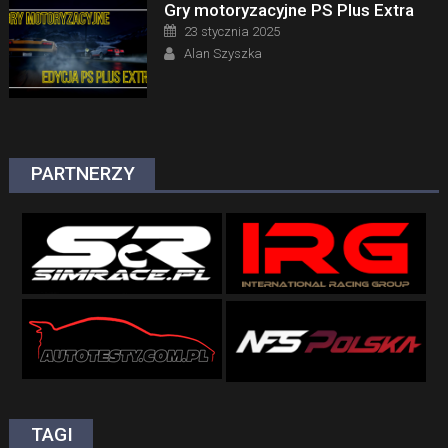
Gry motoryzacyjne PS Plus Extra
Posted on
23 stycznia 2025
Author
Alan Szyszka
PARTNERZY
TAGI