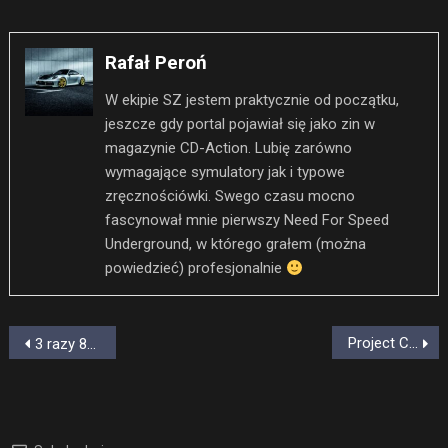
Link
Rafał Peroń
W ekipie SZ jestem praktycznie od początku,
jeszcze gdy portal pojawiał się jako zin w
magazynie CD-Action. Lubię zarówno
wymagające symulatory jak i typowe
zręcznościówki. Swego czasu mocno
fascynował mnie pierwszy Need For Speed
Underground, w którego grałem (można
powiedzieć) profesjonalnie
Nawigacja
Project CARS 2. Dodatek Porsche Legends Pack ogłoszony
3 razy 800, czyli nowy McLaren Senna
wpisu