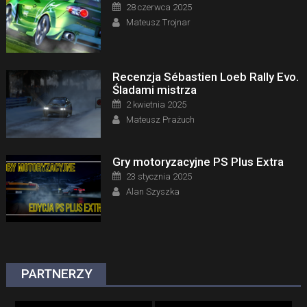
Posted on
28 czerwca 2025
Author
Mateusz Trojnar
Recenzja Sébastien Loeb Rally Evo.
Śladami mistrza
Posted on
2 kwietnia 2025
Author
Mateusz Prażuch
Gry motoryzacyjne PS Plus Extra
Posted on
23 stycznia 2025
Author
Alan Szyszka
PARTNERZY