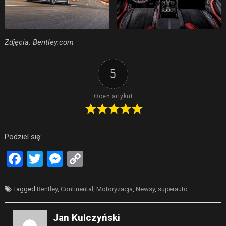
Zdjęcia: Bentley.com
5
Oceń artykuł
Podziel się:
Facebook
Twitter
Messenger
Copy
Link
Tagged
Bentley
,
Continental
,
Motoryzacja
,
Newsy
,
superauto
Jan Kulczyński