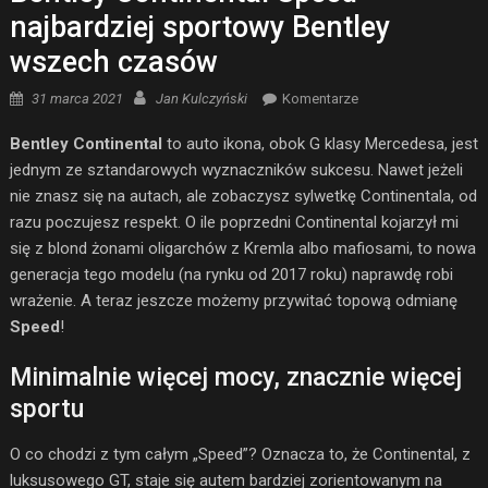
najbardziej sportowy Bentley
wszech czasów
Posted on
Author
31 marca 2021
Jan Kulczyński
Komentarze
Bentley Continental
to auto ikona, obok G klasy Mercedesa, jest
jednym ze sztandarowych wyznaczników sukcesu. Nawet jeżeli
nie znasz się na autach, ale zobaczysz sylwetkę Continentala, od
razu poczujesz respekt. O ile poprzedni Continental kojarzył mi
się z blond żonami oligarchów z Kremla albo mafiosami, to nowa
generacja tego modelu (na rynku od 2017 roku) naprawdę robi
wrażenie. A teraz jeszcze możemy przywitać topową odmianę
Speed
!
Minimalnie więcej mocy, znacznie więcej
sportu
O co chodzi z tym całym „Speed”? Oznacza to, że Continental, z
luksusowego GT, staje się autem bardziej zorientowanym na