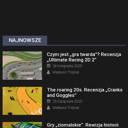
NAJNOWSZE
Czym jest „gra twarda”? Recenzja
„Ultimate Racing 2D 2”
Posted on
26 listopada 2025
Author
Mateusz Trojnar
The roaring 20s. Recenzja „Cranks
and Goggles”
Posted on
25 listopada 2025
Author
Mateusz Trojnar
Gry „ziomalskie”. Rewizja historii