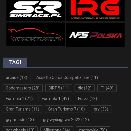
TAGI
arcade
(13)
Assetto Corsa Competizione
(11)
Codemasters
(28)
DIRT 5
(11)
dlc
(12)
F1
(49)
Formula 1
(21)
Formuła 1
(49)
Forza
(18)
Gran Turismo
(11)
Gran Turismo 7
(10)
gry
(33)
gry arcade
(13)
gry wyścigowe 2022
(12)
hot wheels
(13)
Milestone
(14)
motocykle
(50)