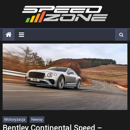
Skip
to
content
Motoryzacja
Newsy
Bentley Continental Speed –