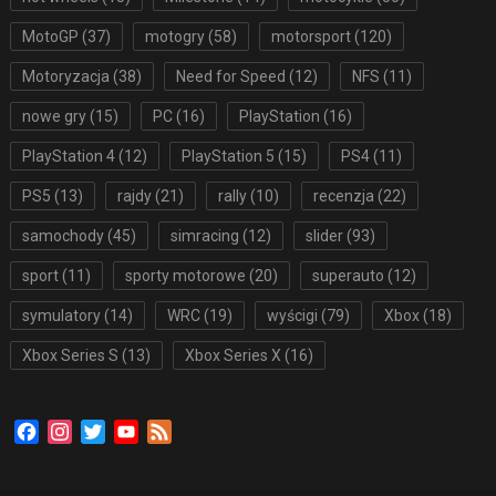
MotoGP
(37)
motogry
(58)
motorsport
(120)
Motoryzacja
(38)
Need for Speed
(12)
NFS
(11)
nowe gry
(15)
PC
(16)
PlayStation
(16)
PlayStation 4
(12)
PlayStation 5
(15)
PS4
(11)
PS5
(13)
rajdy
(21)
rally
(10)
recenzja
(22)
samochody
(45)
simracing
(12)
slider
(93)
sport
(11)
sporty motorowe
(20)
superauto
(12)
symulatory
(14)
WRC
(19)
wyścigi
(79)
Xbox
(18)
Xbox Series S
(13)
Xbox Series X
(16)
Facebook
Instagram
Twitter
YouTube
Feed