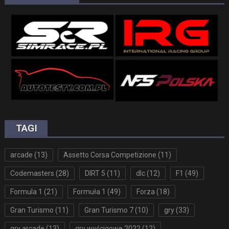
TAGI
arcade
(13)
Assetto Corsa Competizione
(11)
Codemasters
(28)
DIRT 5
(11)
dlc
(12)
F1
(49)
Formula 1
(21)
Formuła 1
(49)
Forza
(18)
Gran Turismo
(11)
Gran Turismo 7
(10)
gry
(33)
gry arcade
(13)
gry wyścigowe 2022
(12)