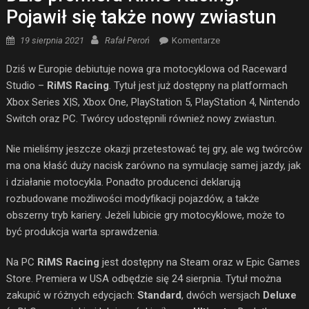
Pojawił się także nowy zwiastun
Posted on
Author
19 sierpnia 2021
Rafał Peroń
Komentarze
Dziś w Europie debiutuje nowa gra motocyklowa od Raceward
Studio –
RiMS Racing
. Tytuł jest już dostępny na platformach
Xbox Series X|S, Xbox One, PlayStation 5, PlayStation 4, Nintendo
Switch oraz PC. Twórcy udostępnili również nowy zwiastun.
Nie mieliśmy jeszcze okazji przetestować tej gry, ale wg twórców
ma ona kłaść duży nacisk zarówno na symulację samej jazdy, jak
i działanie motocykla. Ponadto producenci deklarują
rozbudowane możliwości modyfikacji pojazdów, a także
obszerny tryb kariery. Jeżeli lubicie gry motocyklowe, może to
być produkcja warta sprawdzenia.
Na PC
RiMS Racing
jest dostępny na Steam oraz w Epic Games
Store. Premiera w USA odbędzie się 24 sierpnia. Tytuł można
zakupić w różnych edycjach:
Standard
, dwóch wersjach
Deluxe