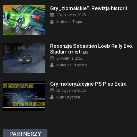
Gry „ziomalskie”. Rewizja historii
Posted on
28 czerwca 2025
Author
Mateusz Trojnar
Recenzja Sébastien Loeb Rally Evo.
Śladami mistrza
Posted on
2 kwietnia 2025
Author
Mateusz Prażuch
Gry motoryzacyjne PS Plus Extra
Posted on
23 stycznia 2025
Author
Alan Szyszka
PARTNERZY