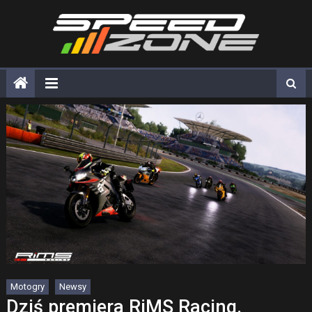
Skip
to
content
Motogry
Newsy
Dziś premiera RiMS Racing.