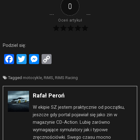
0
Oceń artykuł
Podziel się:
Facebook
Twitter
Messenger
Copy
Link
Tagged
motocykle
,
RiMS
,
RiMS Racing
Rafał Peroń
W ekipie SZ jestem praktycznie od początku,
jeszcze gdy portal pojawiał się jako zin w
magazynie CD-Action. Lubię zarówno
wymagające symulatory jak i typowe
zręcznościówki. Swego czasu mocno