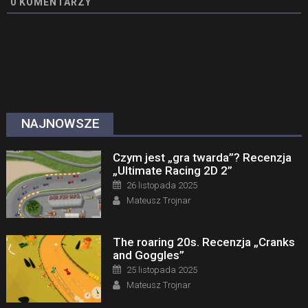
0
KOMENTARZY
NAJNOWSZE
Czym jest „gra twarda”? Recenzja
„Ultimate Racing 2D 2”
Posted on
26 listopada 2025
Author
Mateusz Trojnar
The roaring 20s. Recenzja „Cranks
and Goggles”
Posted on
25 listopada 2025
Author
Mateusz Trojnar