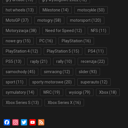
hot wheels
(13)
Milestone
(14)
motocykle
(50)
MotoGP
(37)
motogry
(58)
motorsport
(120)
Motoryzacja
(38)
Need for Speed
(12)
NFS
(11)
nowe gry
(15)
PC
(16)
PlayStation
(16)
PlayStation 4
(12)
PlayStation 5
(15)
PS4
(11)
PS5
(13)
rajdy
(21)
rally
(10)
recenzja
(22)
samochody
(45)
simracing
(12)
slider
(93)
sport
(11)
sporty motorowe
(20)
superauto
(12)
symulatory
(14)
WRC
(19)
wyścigi
(79)
Xbox
(18)
Xbox Series S
(13)
Xbox Series X
(16)
Facebook
Instagram
Twitter
YouTube
Feed