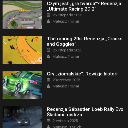
Czym jest „gra twarda”? Recenzja
„Ultimate Racing 2D 2”
Posted on
26 listopada 2025
Author
Mateusz Trojnar
The roaring 20s. Recenzja „Cranks
and Goggles”
Posted on
25 listopada 2025
Author
Mateusz Trojnar
Gry „ziomalskie”. Rewizja historii
Posted on
28 czerwca 2025
Author
Mateusz Trojnar
Recenzja Sébastien Loeb Rally Evo.
Śladami mistrza
Posted on
2 kwietnia 2025
Author
Mateusz Prażuch