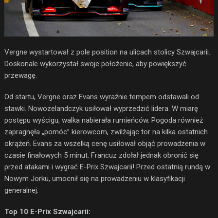
Vergne wystartował z pole position na ulicach stolicy Szwajcarii.
Doskonale wykorzystał swoje położenie, aby powiększyć
przewagę.
Od startu, Vergne oraz Evans wyraźnie tempem odstawali od
stawki. Nowozelandczyk usiłował wyprzedzić lidera. W miarę
postępu wyścigu, walka nabierała rumieńców. Pogoda również
zapragnęła „pomóc” kierowcom, zwilżając tor na kilka ostatnich
okrążeń. Evans za wszelką cenę usiłował objąć prowadzenia w
czasie finałowych 5 minut. Francuz zdołał jednak obronić się
przed atakami i wygrać E-Prix Szwajcarii! Przed ostatnią rundą w
Nowym Jorku, umocnił się na prowadzeniu w klasyfikacji
generalnej.
Top 10 E-Prix Szwajcarii: