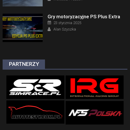
Gry motoryzacyjne PS Plus Extra
Posted on
23 stycznia 2025
Author
Alan Szyszka
PARTNERZY