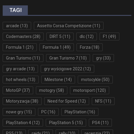
TAGI
arcade
(13)
Assetto Corsa Competizione
(11)
Codemasters
(28)
DIRT 5
(11)
dlc
(12)
F1
(49)
Formula 1
(21)
Formuła 1
(49)
Forza
(18)
Gran Turismo
(11)
Gran Turismo 7
(10)
gry
(33)
gry arcade
(13)
gry wyścigowe 2022
(12)
hot wheels
(13)
Milestone
(14)
motocykle
(50)
MotoGP
(37)
motogry
(58)
motorsport
(120)
Motoryzacja
(38)
Need for Speed
(12)
NFS
(11)
nowe gry
(15)
PC
(16)
PlayStation
(16)
PlayStation 4
(12)
PlayStation 5
(15)
PS4
(11)
PS5
(13)
rajdy
(21)
rally
(10)
recenzja
(22)