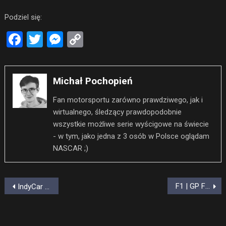
Podziel się:
Facebook
Twitter
Messenger
Copy
Link
Michał Pochopień
Fan motorsportu zarówno prawdziwego, jak i
wirtualnego, śledzący prawdopodobnie
wszystkie możliwe serie wyścigowe na świecie
- w tym, jako jedna z 3 osób w Polsce oglądam
NASCAR ;)
Nawigacja
F1 | GP Francji – wynik wyścigu
IndyCar | Rossi całkowicie zdominował rywalizację na Road America!
wpisu