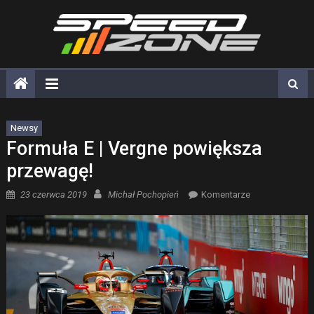
Skip
to
content
Newsy
Formuła E | Vergne powiększa
przewagę!
Posted on
Author
23 czerwca 2019
Michał Pochopień
Komentarze