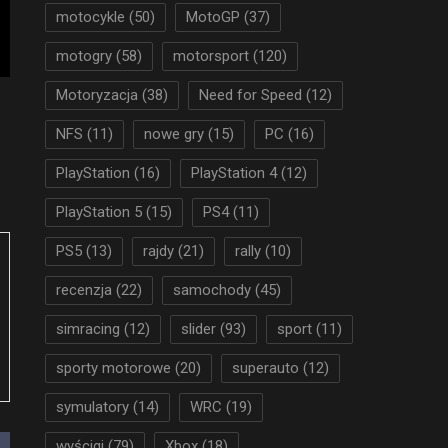
motocykle
(50)
MotoGP
(37)
motogry
(58)
motorsport
(120)
Motoryzacja
(38)
Need for Speed
(12)
NFS
(11)
nowe gry
(15)
PC
(16)
PlayStation
(16)
PlayStation 4
(12)
PlayStation 5
(15)
PS4
(11)
PS5
(13)
rajdy
(21)
rally
(10)
recenzja
(22)
samochody
(45)
simracing
(12)
slider
(93)
sport
(11)
sporty motorowe
(20)
superauto
(12)
symulatory
(14)
WRC
(19)
wyścigi
(79)
Xbox
(18)