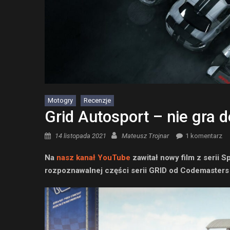
Motogry
Recenzje
Grid Autosport – nie gra 
Posted on
Author
14 listopada 2021
Mateusz Trojnar
1 komentarz
Na
nasz kanał YouTube
zawitał nowy film z serii
rozpoznawalnej części serii GRID od Codemasters