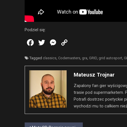
Podziel się:
Tagged
classics
,
Codemasters
,
gra
,
GRID
,
grid autosport
,
G
Mateusz Trojnar
Zapalony fan gier wyścigowy
trasie pod supermarketem. P
Potrafi dostrzec poetyckie p
wychodzi mu to całkiem nieź
Nawigacja