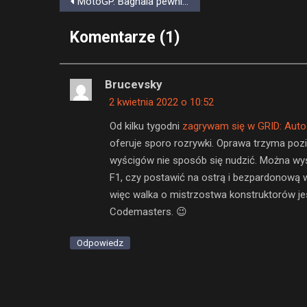
MotoGP. Bagnaia pewnie wygrywa w Portugalii. Ducati mistrzem
wpisu
Komentarze (1)
Brucevsky
2 kwietnia 2022 o 10:52
Od kilku tygodni
zagrywam się w GRID: Auto
oferuje sporo rozrywki. Oprawa trzyma pozi
wyścigów nie sposób się nudzić. Można wys
F1, czy postawić na ostrą i bezpardonową w
więc walka o mistrzostwa konstruktorów je
Codemasters. 😉
Odpowiedz