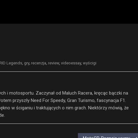
RID Legends
,
gry
,
recenzja
,
review
,
videoessay
,
wyścigi
ch i motosportu. Zaczynał od Maluch Racera, kręcąc bączki na
otem przyszły Need For Speedy, Gran Turismo, fascynacja F1.
iękno w ściganiu i traktujących o nim grach. Niektórzy mówią, że
le.