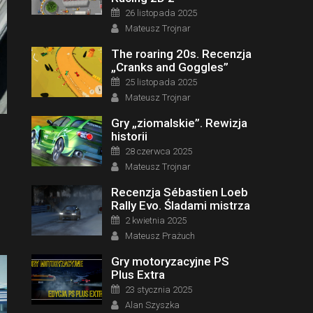
Posted on
26 listopada 2025
Author
Mateusz Trojnar
The roaring 20s. Recenzja
„Cranks and Goggles”
Posted on
25 listopada 2025
Author
Mateusz Trojnar
Gry „ziomalskie”. Rewizja
historii
Posted on
28 czerwca 2025
Author
Mateusz Trojnar
Recenzja Sébastien Loeb
Rally Evo. Śladami mistrza
Posted on
2 kwietnia 2025
Author
Mateusz Prażuch
Gry motoryzacyjne PS
Plus Extra
Posted on
23 stycznia 2025
Author
Alan Szyszka