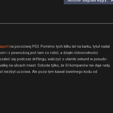
MotoGP. Bagnaia wygrywa ostatni wyścig sezonu. Rossi kończy pewien etap historii sportu
sport
na poczciwej PS3. Pomimo tych kilku lat na karku, tytuł nadal
om i z pewnością jest tam co robić, a dzięki różnorodności
zaleć się podczas driftingu, walczyć o ułamki sekund w pseudo-
alkę na ulicach miast. Szkoda tylko, że SI kompanów nie daje rady,
st niezbyt uczciwa. Ale poza tym kawał świetnego kodu od