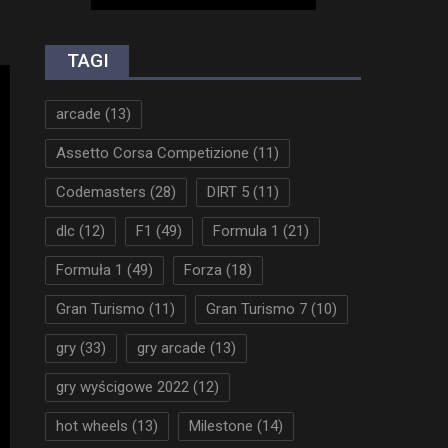
TAGI
arcade
(13)
Assetto Corsa Competizione
(11)
Codemasters
(28)
DIRT 5
(11)
dlc
(12)
F1
(49)
Formula 1
(21)
Formuła 1
(49)
Forza
(18)
Gran Turismo
(11)
Gran Turismo 7
(10)
gry
(33)
gry arcade
(13)
gry wyścigowe 2022
(12)
hot wheels
(13)
Milestone
(14)