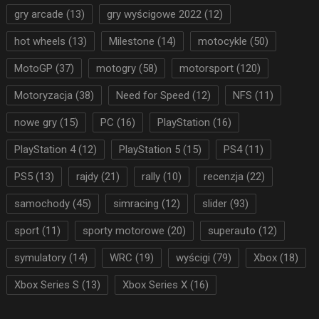
gry arcade
(13)
gry wyścigowe 2022
(12)
hot wheels
(13)
Milestone
(14)
motocykle
(50)
MotoGP
(37)
motogry
(58)
motorsport
(120)
Motoryzacja
(38)
Need for Speed
(12)
NFS
(11)
nowe gry
(15)
PC
(16)
PlayStation
(16)
PlayStation 4
(12)
PlayStation 5
(15)
PS4
(11)
PS5
(13)
rajdy
(21)
rally
(10)
recenzja
(22)
samochody
(45)
simracing
(12)
slider
(93)
sport
(11)
sporty motorowe
(20)
superauto
(12)
symulatory
(14)
WRC
(19)
wyścigi
(79)
Xbox
(18)
Xbox Series S
(13)
Xbox Series X
(16)