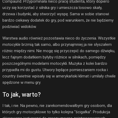
Compaund. Przypominała nieco pracę studenta, który dopiero
uczy się korzystać z silnika gry i umieszcza losowo skały,
drzewa i budynki, aby stworzyć wyspę. Sama w sobie stanowi
bardzo ciekawy dodatek do gry, pod warunkiem, że nie będziemy
podziwiać widoków.
Warstwa audio również pozostawia nieco do życzenia. Wszystkie
motocykle brzmią tak samo, albo przynajmniej ja nie słyszałem
różnic między nimi. Nie mogę się przyczepić do samego dźwięku,
lecz fajnym dodatkiem byłyby różnice w silnikach, pomiędzy
poszczególnymi modelami motocykli. Muzyka z kolei bardzo
przypadła mi do gustu. Utwory będące pomieszaniem rocka i
country świetnie wpisały się w amerykański klimat i umilały chwile
spędzone w menu gry.
To jak, warto?
I tak, i nie. Na pewno, nie zarekomendowałbym gry osobom, dla
których gry motocyklowe to tylko kolejna “ścigałka”. Produkcja