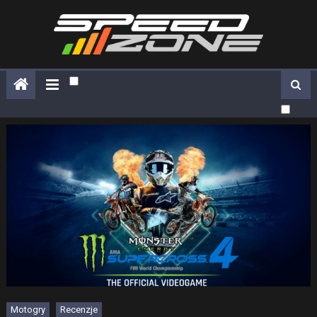
Skip
to
content
Motogry
Recenzje