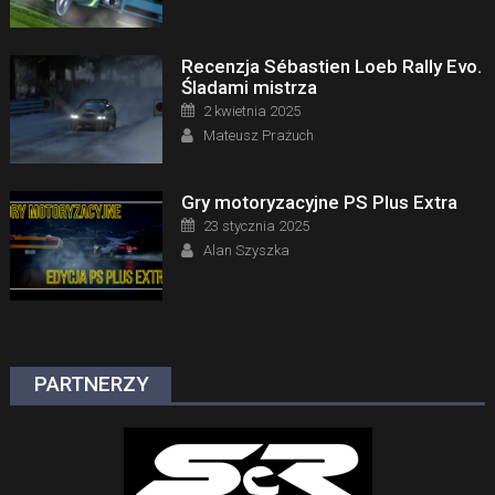
Recenzja Sébastien Loeb Rally Evo.
Śladami mistrza
Posted on
2 kwietnia 2025
Author
Mateusz Prażuch
Gry motoryzacyjne PS Plus Extra
Posted on
23 stycznia 2025
Author
Alan Szyszka
PARTNERZY