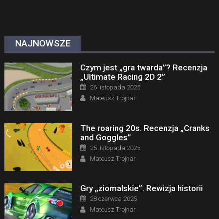
NAJNOWSZE
Czym jest „gra twarda”? Recenzja
„Ultimate Racing 2D 2”
Posted on
26 listopada 2025
Author
Mateusz Trojnar
The roaring 20s. Recenzja „Cranks
and Goggles”
Posted on
25 listopada 2025
Author
Mateusz Trojnar
Gry „ziomalskie”. Rewizja historii
Posted on
28 czerwca 2025
Author
Mateusz Trojnar