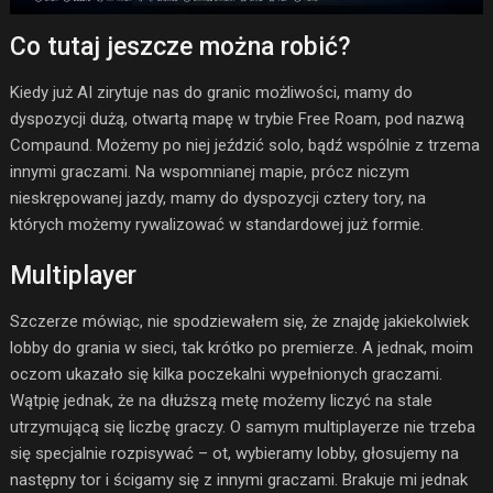
Co tutaj jeszcze można robić?
Kiedy już AI zirytuje nas do granic możliwości, mamy do
dyspozycji dużą, otwartą mapę w trybie Free Roam, pod nazwą
Compaund. Możemy po niej jeździć solo, bądź wspólnie z trzema
innymi graczami. Na wspomnianej mapie, prócz niczym
nieskrępowanej jazdy, mamy do dyspozycji cztery tory, na
których możemy rywalizować w standardowej już formie.
Multiplayer
Szczerze mówiąc, nie spodziewałem się, że znajdę jakiekolwiek
lobby do grania w sieci, tak krótko po premierze. A jednak, moim
oczom ukazało się kilka poczekalni wypełnionych graczami.
Wątpię jednak, że na dłuższą metę możemy liczyć na stale
utrzymującą się liczbę graczy. O samym multiplayerze nie trzeba
się specjalnie rozpisywać – ot, wybieramy lobby, głosujemy na
następny tor i ścigamy się z innymi graczami. Brakuje mi jednak