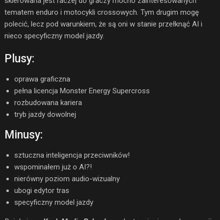
skierowana jest raczej do graczy mocno zainteresowanych
tematem enduro i motocykli crossowych. Tym drugim mogę
polecić, lecz pod warunkiem, że są oni w stanie przełknąć AI i
nieco specyficzny model jazdy.
Plusy:
oprawa graficzna
pełna licencja Monster Energy Supercross
rozbudowana kariera
tryb jazdy dowolnej
Minusy:
sztuczna inteligencja przeciwników!
wspominałem już o AI?!
nierówny poziom audio-wizualny
ubogi edytor tras
specyficzny model jazdy