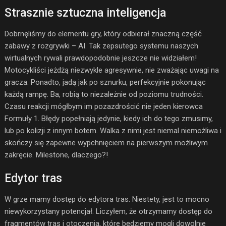
Strasznie sztuczna inteligencja
Dobrnęliśmy do elementu gry, który odbierał znaczną część
zabawy z rozgrywki – AI. Tak zepsutego systemu naszych
wirtualnych rywali prawdopodobnie jeszcze nie widziałem!
Motocykliści jeżdżą niezwykle agresywnie, nie zważając uwagi na
gracza. Ponadto, jadą jak po sznurku, perfekcyjnie pokonując
każdą rampę. Ba, robią to niezależnie od poziomu trudności.
Czasu reakcji mógłbym im pozazdrościć nie jeden kierowca
Formuły 1. Błędy popełniają jedynie, kiedy ich do tego zmusimy,
lub po kolizji z innym botem. Walka z nimi jest niemal niemożliwa i
skończy się zapewne wypchnięciem na pierwszym możliwym
zakręcie. Milestone, dlaczego?!
Edytor tras
W grze mamy dostęp do edytora tras. Niestety, jest to mocno
niewykorzystany potencjał. Liczyłem, że otrzymamy dostęp do
fragmentów tras i otoczenia, które będziemy mogli dowolnie