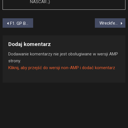
NASCAR ;)
Nawigacja
Wreckfest na PlayStation 5 pojawi się 1 czerwca 2021
F1. GP Bahrajnu – wynik wyścigu
wpisu
Dodaj komentarz
Dodawanie komentarzy nie jest obsługiwane w wersji AMP
strony.
Kliknij, aby przejść do wersji non-AMP i dodać komentarz