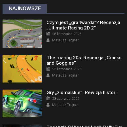
NAJNOWSZE
Czym jest „gra twarda”? Recenzja
„Ultimate Racing 2D 2”
Posted on
26 listopada 2025
Author
Mateusz Trojnar
The roaring 20s. Recenzja „Cranks
and Goggles”
Posted on
25 listopada 2025
Author
Mateusz Trojnar
Gry „ziomalskie”. Rewizja historii
Posted on
28 czerwca 2025
Author
Mateusz Trojnar