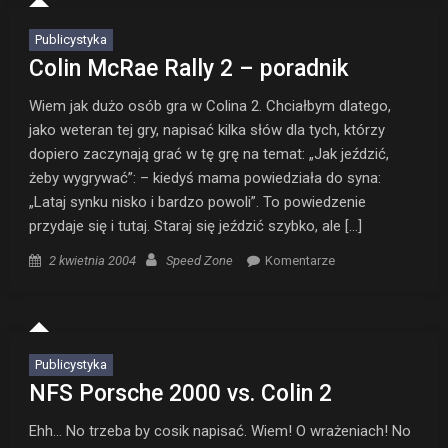
Publicystyka
Colin McRae Rally 2 – poradnik
Wiem jak dużo osób gra w Colina 2. Chciałbym dlatego,
jako weteran tej gry, napisać kilka słów dla tych, którzy
dopiero zaczynają grać w tę grę na temat: „Jak jeździć,
żeby wygrywać”: – kiedyś mama powiedziała do syna:
„Lataj synku nisko i bardzo powoli”. To powiedzenie
przydaje się i tutaj. Staraj się jeździć szybko, ale […]
Posted on
Author
2 kwietnia 2004
Speed Zone
Komentarze
Publicystyka
NFS Porsche 2000 vs. Colin 2
Ehh… No trzeba by cosik napisać. Wiem! O wrażeniach! No