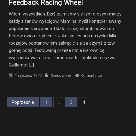
Feedback Racing Wheel
Witam wszystkich. Dziś zajmiemy się tym o czym marzy
każdy z fanów wyścigów. Mam na myśli kontroler zwany
popularnie kierownicą. Udało mi się skombinować do
testów owo urządzenie. Jako, że jest ich na rynku kilka
rodzajów postanowiłem zakręcić się za czymś z tzw.
górnej półki. Testowaną przeze mnie kierownicę
wyprodukowała firma Thrustmaster (dokładna nazwa:
Guillemot […]
Posted on
Author
1 stycznia 1970
Speed Zone
Komentarze
Stronicowanie
Poprzednie
1
…
3
4
wpisów