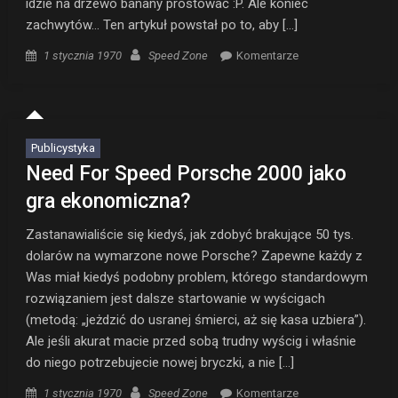
idzie na drzewo banany prostować :P. Ale koniec
zachwytów… Ten artykuł powstał po to, aby […]
Posted on
Author
1 stycznia 1970
Speed Zone
Komentarze
Publicystyka
Need For Speed Porsche 2000 jako
gra ekonomiczna?
Zastanawialiście się kiedyś, jak zdobyć brakujące 50 tys.
dolarów na wymarzone nowe Porsche? Zapewne każdy z
Was miał kiedyś podobny problem, którego standardowym
rozwiązaniem jest dalsze startowanie w wyścigach
(metodą: „jeżdzić do usranej śmierci, aż się kasa uzbiera”).
Ale jeśli akurat macie przed sobą trudny wyścig i właśnie
do niego potrzebujecie nowej bryczki, a nie […]
Posted on
Author
1 stycznia 1970
Speed Zone
Komentarze