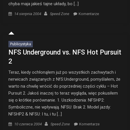
chyba maja jakieś tajne układy, bo […]
Posted on
Author
14 sierpnia 2004
Speed Zone
Komentarze
Publicystyka
NFS Underground vs. NFS Hot Pursuit
2
Teraz, kiedy ochłonąłem już po wszystkich zachwytach i
nerwicach związanych z NfS:Underground, pomyślałem, że
warto na chwilę wrócić do poprzedniej części cyklu – Hot
Pursuit 2. Jakoś inaczej to teraz wygląda, więc pokusiłem
się o krótkie porównanie. 1. Uszkodzenia: NFSHP2:
Symboliczne, nie wpływają. NFSU: Brak 2. Model jazdy:
NFSHP2 & NFSU: I tu, i tu […]
Posted on
Author
10 czerwca 2004
Speed Zone
Komentarze