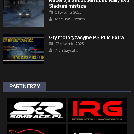
Recenzja Sébastien Loeb Rally Evo.
Śladami mistrza
Posted on
2 kwietnia 2025
Author
Mateusz Prażuch
Gry motoryzacyjne PS Plus Extra
Posted on
23 stycznia 2025
Author
Alan Szyszka
PARTNERZY