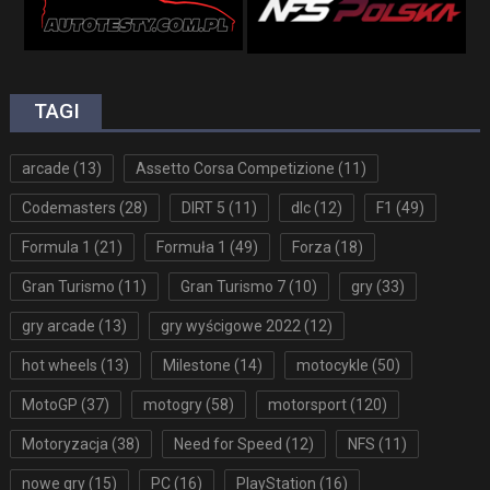
TAGI
arcade
(13)
Assetto Corsa Competizione
(11)
Codemasters
(28)
DIRT 5
(11)
dlc
(12)
F1
(49)
Formula 1
(21)
Formuła 1
(49)
Forza
(18)
Gran Turismo
(11)
Gran Turismo 7
(10)
gry
(33)
gry arcade
(13)
gry wyścigowe 2022
(12)
hot wheels
(13)
Milestone
(14)
motocykle
(50)
MotoGP
(37)
motogry
(58)
motorsport
(120)
Motoryzacja
(38)
Need for Speed
(12)
NFS
(11)
nowe gry
(15)
PC
(16)
PlayStation
(16)