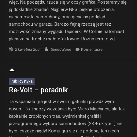
więc. Na początku rzuca się w oczy grafika. Postaramy się
ją dokładnie zbadać. Najpierw NFS: piękne otoczenia,
niesamowite samochody, orac genialny podgląd
samochodu w garażu. Bardzo fajną rzeczą jest też
możliwość zmiany wyglądu tapicerki. W Colinie natomiast
plansze są trochę mało efektowne. Rozumiem to w […]
Posted on
Author
2 kwietnia 2004
Speed Zone
Komentarze
Publicystyka
Re-Volt – poradnik
Ta wspaniała gra jest w swoim gatunku prawdziwym
novum. To znaczy wcześniej było Micro Machines, ale tak
kapitalnie zrobionych tras, wyśmienitej grafiki i
przeogromnego wyboru samochodów (28 + ukryte…) nie
było jeszcze nigdy! Komu gra się nie podoba, ten niech