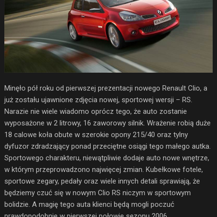
Minęło pół roku od pierwszej prezentacji nowego Renault Clio, a
już zostału ujawnione zdjęcia nowej, sportowej wersji – RS.
Narazie nie wiele wiadomo oprócz tego, że auto zostanie
wyposażone w 2 litrowy, 16 zaworowy silnik. Wrażenie robią duże
18 calowe koła obute w szerokie opony 215/40 oraz tylny
dyfuzor zdradzający ponad przeciętne osiągi tego małego autka.
Sportowego charakteru, niewątpliwie dodaje auto nowe wnętrze,
w którym przeprowadzono najwięcej zmian. Kubełkowe fotele,
sportowe zegary, pedały oraz wiele innych detali sprawiają, że
będziemy czuć się w nowym Clio RS niczym w sportowym
bolidzie. A magię tego auta klienci będą mogli poczuć
prawdopodobnie w pierwszej połowie sezonu 2006.