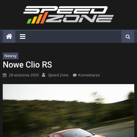
Skip
to
content
Newsy
Nowe Clio RS
Posted on
Author
28 września 2005
Speed Zone
Komentarze