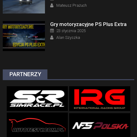
Author
Mateusz Prażuch
Gry motoryzacyjne PS Plus Extra
Posted on
23 stycznia 2025
Author
Alan Szyszka
PARTNERZY