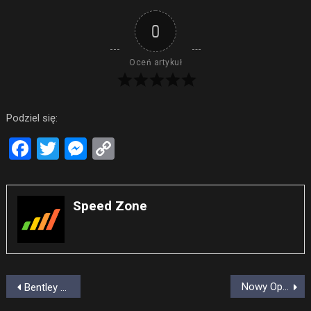
0
Oceń artykuł
Podziel się:
Facebook
Twitter
Messenger
Copy
Link
Speed Zone
Nawigacja
Nowy Opel Vectra rozchwytywany!
Bentley Continental GT Cabrio
wpisu