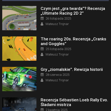
Czym jest „gra twarda”? Recenzja
„Ultimate Racing 2D 2”
Posted on
26 listopada 2025
Author
Mateusz Trojnar
The roaring 20s. Recenzja „Cranks
and Goggles”
Posted on
25 listopada 2025
Author
Mateusz Trojnar
Gry „ziomalskie”. Rewizja historii
Posted on
28 czerwca 2025
Author
Mateusz Trojnar
Recenzja Sébastien Loeb Rally Evo.
Śladami mistrza
Posted on
2 kwietnia 2025