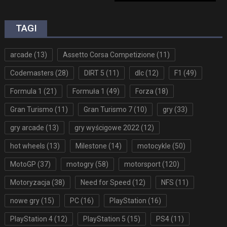
TAGI
arcade
(13)
Assetto Corsa Competizione
(11)
Codemasters
(28)
DIRT 5
(11)
dlc
(12)
F1
(49)
Formula 1
(21)
Formuła 1
(49)
Forza
(18)
Gran Turismo
(11)
Gran Turismo 7
(10)
gry
(33)
gry arcade
(13)
gry wyścigowe 2022
(12)
hot wheels
(13)
Milestone
(14)
motocykle
(50)
MotoGP
(37)
motogry
(58)
motorsport
(120)
Motoryzacja
(38)
Need for Speed
(12)
NFS
(11)
nowe gry
(15)
PC
(16)
PlayStation
(16)
PlayStation 4
(12)
PlayStation 5
(15)
PS4
(11)