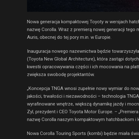
Nowa generacja kompaktowej Toyoty w wersjach hatchb
nazwę Corolla. Wraz z premierą nowej generacji tego 
Auris, obecnej do tej pory m.in. w Europie.
Inauguracja nowego nazewnictwa będzie towarzyszył
(Toyota New Global Architecture), która zastąpi dot
kwestii opracowywania części i ich mocowania na platf
zwiększa swobodę projektantów.
„Koncepcja TNGA wnosi zupełnie nowy wymiar do nowej
jakości, trwałości i niezawodności – technologia TNGA 
wyrafinowane wnętrze, większą dynamikę jazdy i mocn
Zyl, prezydent i CEO Toyota Motor Europe. – „Premier
nazwę Corolla naszym kompaktowym hatchbackom i k
Nowa Corolla Touring Sports (kombi) będzie miała 