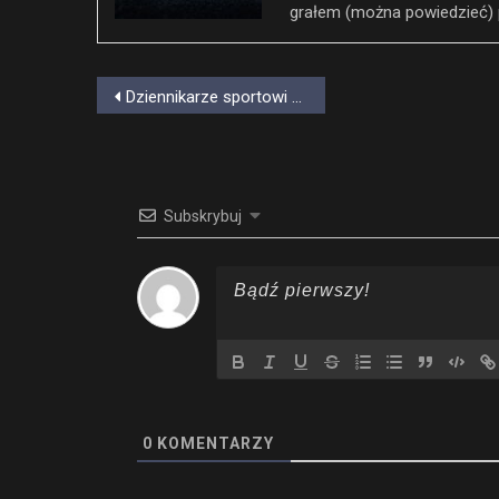
grałem (można powiedzieć) 
Nawigacja
Dziennikarze sportowi ocenią realizm F1 2018
wpisu
Subskrybuj
0
KOMENTARZY