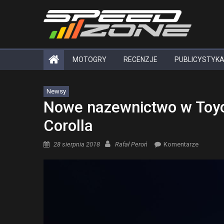
Skip
to
content
MOTOGRY
RECENZJE
PUBLICYSTYK
Newsy
Nowe nazewnictwo w Toyoci
Corolla
Posted on
Author
28 sierpnia 2018
Rafał Peroń
Komentarze