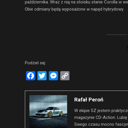
października. Wraz z nią na stoisku stanie Corolla w 
Obie odmiany będą wyposażone w napęd hybrydowy.
Podziel się:
Facebook
Twitter
Messenger
Copy
Link
Rafał Peroń
W ekipie SZ jestem praktyczn
magazynie CD-Action. Lubię
Swego czasu mocno fascyno