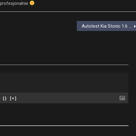
profesjonalnie
Autotest Kia Stonic 1.6 CRDi 115KM 6MT XL
{}
[+]