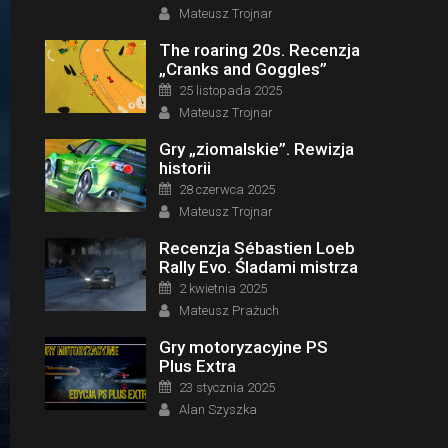
Author
Mateusz Trojnar
The roaring 20s. Recenzja
„Cranks and Goggles”
Posted on
25 listopada 2025
Author
Mateusz Trojnar
Gry „ziomalskie”. Rewizja
historii
Posted on
28 czerwca 2025
Author
Mateusz Trojnar
Recenzja Sébastien Loeb
Rally Evo. Śladami mistrza
Posted on
2 kwietnia 2025
Author
Mateusz Prażuch
Gry motoryzacyjne PS
Plus Extra
Posted on
23 stycznia 2025
Author
Alan Szyszka