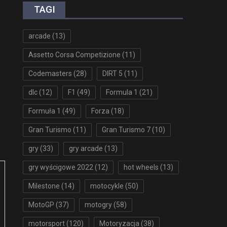
TAGI
arcade
(13)
Assetto Corsa Competizione
(11)
Codemasters
(28)
DIRT 5
(11)
dlc
(12)
F1
(49)
Formula 1
(21)
Formuła 1
(49)
Forza
(18)
Gran Turismo
(11)
Gran Turismo 7
(10)
gry
(33)
gry arcade
(13)
gry wyścigowe 2022
(12)
hot wheels
(13)
Milestone
(14)
motocykle
(50)
MotoGP
(37)
motogry
(58)
motorsport
(120)
Motoryzacja
(38)