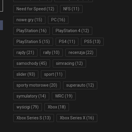
Need for Speed
(12)
NFS
(11)
nowe gry
(15)
PC
(16)
PlayStation
(16)
PlayStation 4
(12)
PlayStation 5
(15)
PS4
(11)
PS5
(13)
rajdy
(21)
rally
(10)
recenzja
(22)
samochody
(45)
simracing
(12)
slider
(93)
sport
(11)
sporty motorowe
(20)
superauto
(12)
symulatory
(14)
WRC
(19)
wyścigi
(79)
Xbox
(18)
Xbox Series S
(13)
Xbox Series X
(16)