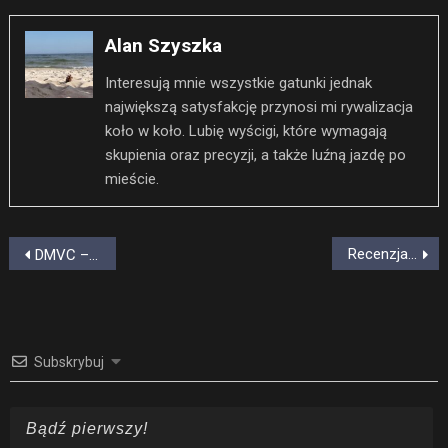
Alan Szyszka
Interesują mnie wszystkie gatunki jednak
największą satysfakcję przynosi mi rywalizacja
koło w koło. Lubię wyścigi, które wymagają
skupienia oraz precyzji, a także luźną jazdę po
mieście.
Nawigacja
Recenzja art of rally. Całkiem tłusty indyk
DMVC – nowy wymiar wirtualnej ligi driftingowej
wpisu
Subskrybuj