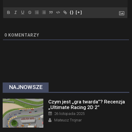
{}
[+]
0
KOMENTARZY
NAJNOWSZE
Czym jest „gra twarda”? Recenzja
„Ultimate Racing 2D 2”
Posted on
26 listopada 2025
Author
Mateusz Trojnar