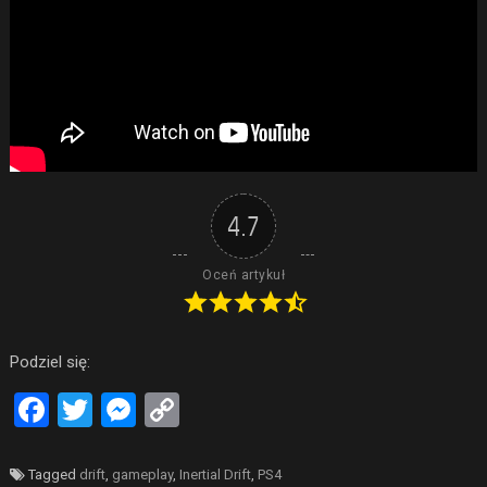
4.7
Oceń artykuł
Podziel się:
Facebook
Twitter
Messenger
Copy
Link
Tagged
drift
,
gameplay
,
Inertial Drift
,
PS4