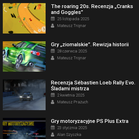
The roaring 20s. Recenzja „Cranks
and Goggles”
Posted on
25 listopada 2025
Author
Mateusz Trojnar
Gry „ziomalskie”. Rewizja historii
Posted on
28 czerwca 2025
Author
Mateusz Trojnar
Recenzja Sébastien Loeb Rally Evo.
Śladami mistrza
Posted on
2 kwietnia 2025
Author
Mateusz Prażuch
Gry motoryzacyjne PS Plus Extra
Posted on
23 stycznia 2025
Author
Alan Szyszka