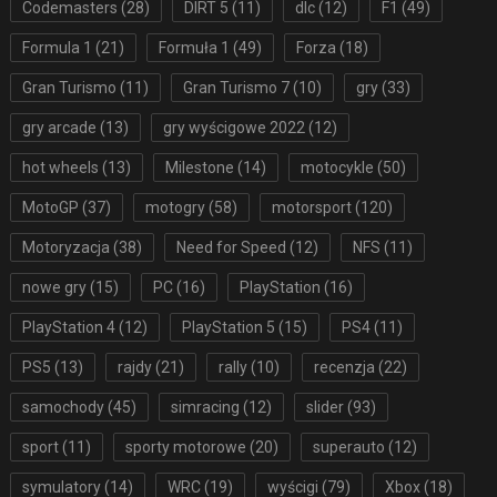
Codemasters
(28)
DIRT 5
(11)
dlc
(12)
F1
(49)
Formula 1
(21)
Formuła 1
(49)
Forza
(18)
Gran Turismo
(11)
Gran Turismo 7
(10)
gry
(33)
gry arcade
(13)
gry wyścigowe 2022
(12)
hot wheels
(13)
Milestone
(14)
motocykle
(50)
MotoGP
(37)
motogry
(58)
motorsport
(120)
Motoryzacja
(38)
Need for Speed
(12)
NFS
(11)
nowe gry
(15)
PC
(16)
PlayStation
(16)
PlayStation 4
(12)
PlayStation 5
(15)
PS4
(11)
PS5
(13)
rajdy
(21)
rally
(10)
recenzja
(22)
samochody
(45)
simracing
(12)
slider
(93)
sport
(11)
sporty motorowe
(20)
superauto
(12)
symulatory
(14)
WRC
(19)
wyścigi
(79)
Xbox
(18)