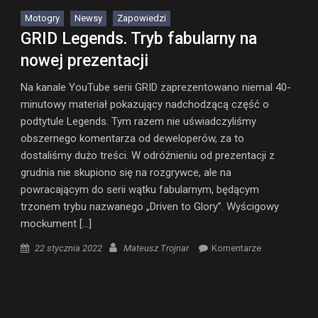
Motogry
Newsy
Zapowiedzi
GRID Legends. Tryb fabularny na
nowej prezentacji
Na kanale YouTube serii GRID zaprezentowano niemal 40-
minutowy materiał pokazujący nadchodzącą część o
podtytule Legends. Tym razem nie uświadczyliśmy
obszernego komentarza od deweloperów, za to
dostaliśmy dużo treści. W odróżnieniu od prezentacji z
grudnia nie skupiono się na rozgrywce, ale na
powracającym do serii wątku fabularnym, będącym
trzonem trybu nazwanego „Driven to Glory”. Wyścigowy
mockument […]
Posted on
Author
22 stycznia 2022
Mateusz Trojnar
Komentarze