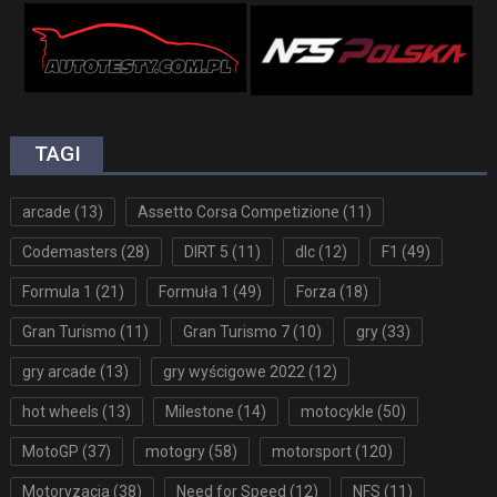
TAGI
arcade
(13)
Assetto Corsa Competizione
(11)
Codemasters
(28)
DIRT 5
(11)
dlc
(12)
F1
(49)
Formula 1
(21)
Formuła 1
(49)
Forza
(18)
Gran Turismo
(11)
Gran Turismo 7
(10)
gry
(33)
gry arcade
(13)
gry wyścigowe 2022
(12)
hot wheels
(13)
Milestone
(14)
motocykle
(50)
MotoGP
(37)
motogry
(58)
motorsport
(120)
Motoryzacja
(38)
Need for Speed
(12)
NFS
(11)