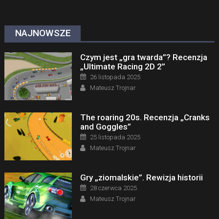
NAJNOWSZE
Czym jest „gra twarda”? Recenzja
„Ultimate Racing 2D 2”
Posted on
26 listopada 2025
Author
Mateusz Trojnar
The roaring 20s. Recenzja „Cranks
and Goggles”
Posted on
25 listopada 2025
Author
Mateusz Trojnar
Gry „ziomalskie”. Rewizja historii
Posted on
28 czerwca 2025
Author
Mateusz Trojnar