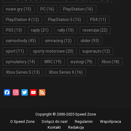
nowe gry
(15)
PC
(16)
PlayStation
(16)
PlayStation 4
(12)
PlayStation 5
(15)
PS4
(11)
PS5
(13)
rajdy
(21)
rally
(10)
recenzja
(22)
samochody
(45)
simracing
(12)
slider
(93)
sport
(11)
sporty motorowe
(20)
superauto
(12)
symulatory
(14)
WRC
(19)
wyścigi
(79)
Xbox
(18)
Xbox Series S
(13)
Xbox Series X
(16)
Facebook
Instagram
Twitter
YouTube
Feed
Copyright © 2000-2025 Speed Zone
O Speed Zone
Dołącz do nas!
Regulamin
Współpraca
Kontakt
Redakcja