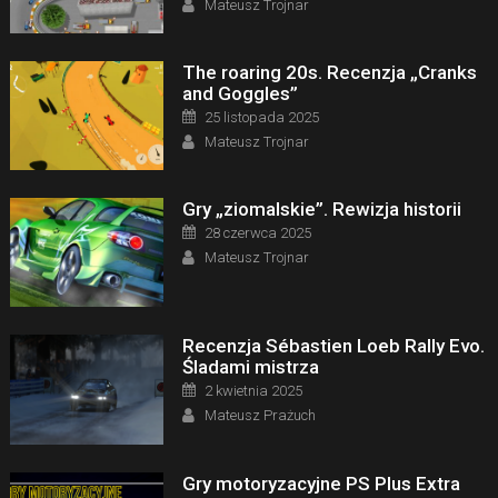
Mateusz Trojnar
The roaring 20s. Recenzja „Cranks
and Goggles”
Posted on
25 listopada 2025
Author
Mateusz Trojnar
Gry „ziomalskie”. Rewizja historii
Posted on
28 czerwca 2025
Author
Mateusz Trojnar
Recenzja Sébastien Loeb Rally Evo.
Śladami mistrza
Posted on
2 kwietnia 2025
Author
Mateusz Prażuch
Gry motoryzacyjne PS Plus Extra