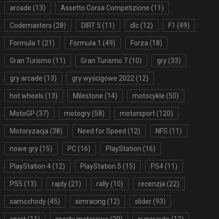
arcade
(13)
Assetto Corsa Competizione
(11)
Codemasters
(28)
DIRT 5
(11)
dlc
(12)
F1
(49)
Formula 1
(21)
Formuła 1
(49)
Forza
(18)
Gran Turismo
(11)
Gran Turismo 7
(10)
gry
(33)
gry arcade
(13)
gry wyścigowe 2022
(12)
hot wheels
(13)
Milestone
(14)
motocykle
(50)
MotoGP
(37)
motogry
(58)
motorsport
(120)
Motoryzacja
(38)
Need for Speed
(12)
NFS
(11)
nowe gry
(15)
PC
(16)
PlayStation
(16)
PlayStation 4
(12)
PlayStation 5
(15)
PS4
(11)
PS5
(13)
rajdy
(21)
rally
(10)
recenzja
(22)
samochody
(45)
simracing
(12)
slider
(93)
sport
(11)
sporty motorowe
(20)
superauto
(12)