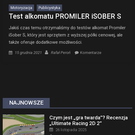
Motoryzacja
Publicystyka
Test alkomatu PROMILER iSOBER S
Jakiś czas temu otrzymaliśmy do testów alkomat Promiler
iSober S, który jest sprzętem z wyższej półki cenowej, ale
także oferuje dodatkowe możliwości.
Posted on
Author
15 grudnia 2021
Rafał Peroń
Komentarze
NAJNOWSZE
Czym jest „gra twarda”? Recenzja
„Ultimate Racing 2D 2”
Posted on
26 listopada 2025
Author