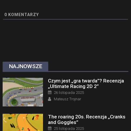
0
KOMENTARZY
NAJNOWSZE
Czym jest „gra twarda”? Recenzja
„Ultimate Racing 2D 2”
Posted on
26 listopada 2025
Author
Mateusz Trojnar
The roaring 20s. Recenzja „Cranks
and Goggles”
Posted on
25 listopada 2025