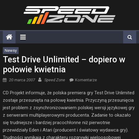
Skip
to
content
Newsy
Test Drive Unlimited – dopiero w
połowie kwietnia
Posted on
Author
20 marca 2007
Speed Zone
Komentarze
CD Projekt informuje, że polska premiera gry Test Drive Unlimited
zostaje przesunięta na połowę kwietnia. Przyczyną przesunięcia
jest problem z zsynchronizowaniem polskiej wersji językowej gry
z serwerami multiplayerowymi producenta. Zadanie to okazało
się trudniejsze i bardziej pracochłonne niż pierwotnie
przewidziały Eden i Atari (producent i światowy wydawca gry).
Trudności wynikają z charakteru rozgrywki wieloosobowej