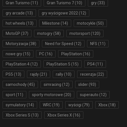
Gran Turismo
(11)
Gran Turismo 7
(10)
gry
(33)
gry arcade
(13)
gry wyścigowe 2022
(12)
hot wheels
(13)
Milestone
(14)
motocykle
(50)
MotoGP
(37)
motogry
(58)
motorsport
(120)
Motoryzacja
(38)
Need for Speed
(12)
NFS
(11)
nowe gry
(15)
PC
(16)
PlayStation
(16)
PlayStation 4
(12)
PlayStation 5
(15)
PS4
(11)
PS5
(13)
rajdy
(21)
rally
(10)
recenzja
(22)
samochody
(45)
simracing
(12)
slider
(93)
sport
(11)
sporty motorowe
(20)
superauto
(12)
symulatory
(14)
WRC
(19)
wyścigi
(79)
Xbox
(18)
Xbox Series S
(13)
Xbox Series X
(16)