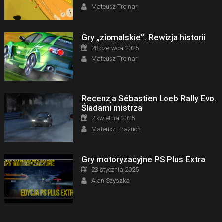
Author
Mateusz Trojnar
Gry „ziomalskie”. Rewizja historii
Posted on
28 czerwca 2025
Author
Mateusz Trojnar
Recenzja Sébastien Loeb Rally Evo.
Śladami mistrza
Posted on
2 kwietnia 2025
Author
Mateusz Prażuch
Gry motoryzacyjne PS Plus Extra
Posted on
23 stycznia 2025
Author
Alan Szyszka