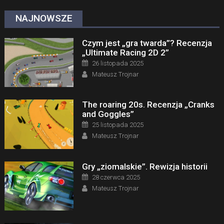
NAJNOWSZE
Czym jest „gra twarda”? Recenzja
„Ultimate Racing 2D 2”
Posted on
26 listopada 2025
Author
Mateusz Trojnar
The roaring 20s. Recenzja „Cranks
and Goggles”
Posted on
25 listopada 2025
Author
Mateusz Trojnar
Gry „ziomalskie”. Rewizja historii
Posted on
28 czerwca 2025
Author
Mateusz Trojnar