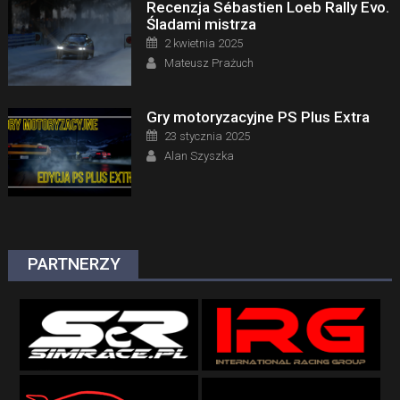
Recenzja Sébastien Loeb Rally Evo.
Śladami mistrza
Posted on
2 kwietnia 2025
Author
Mateusz Prażuch
Gry motoryzacyjne PS Plus Extra
Posted on
23 stycznia 2025
Author
Alan Szyszka
PARTNERZY