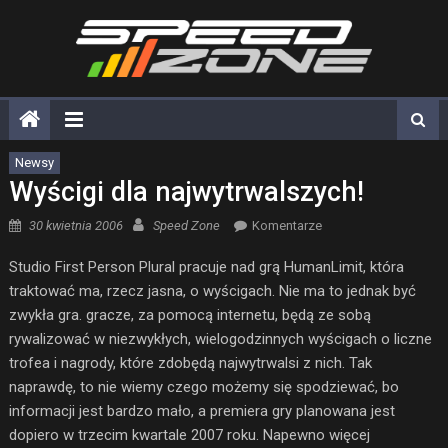
Skip
to
content
Newsy
Wyścigi dla najwytrwalszych!
Posted on
Author
30 kwietnia 2006
Speed Zone
Komentarze
Studio First Person Plural pracuje nad grą HumanLimit, która
traktować ma, rzecz jasna, o wyścigach. Nie ma to jednak być
zwykła gra. gracze, za pomocą internetu, będą ze sobą
rywalizować w niezwykłych, wielogodzinnych wyścigach o liczne
trofea i nagrody, które zdobędą najwytrwalsi z nich. Tak
naprawdę, to nie wiemy czego możemy się spodziewać, bo
informacji jest bardzo mało, a premiera gry planowana jest
dopiero w trzecim kwartale 2007 roku. Napewno więcej