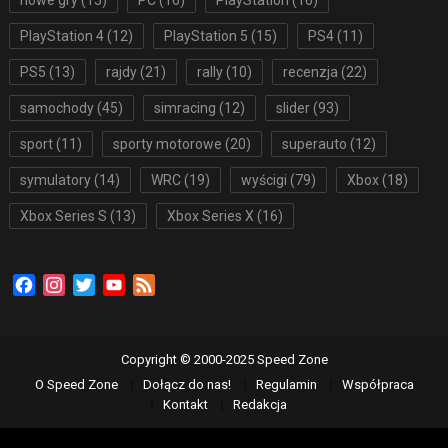
nowe gry
(15)
PC
(16)
PlayStation
(16)
PlayStation 4
(12)
PlayStation 5
(15)
PS4
(11)
PS5
(13)
rajdy
(21)
rally
(10)
recenzja
(22)
samochody
(45)
simracing
(12)
slider
(93)
sport
(11)
sporty motorowe
(20)
superauto
(12)
symulatory
(14)
WRC
(19)
wyścigi
(79)
Xbox
(18)
Xbox Series S
(13)
Xbox Series X
(16)
Facebook
Instagram
Twitter
YouTube
Feed
Copyright © 2000-2025 Speed Zone
O Speed Zone
Dołącz do nas!
Regulamin
Współpraca
Kontakt
Redakcja