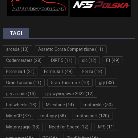
TAGI
arcade
(13)
Assetto Corsa Competizione
(11)
Codemasters
(28)
DIRT 5
(11)
dlc
(12)
F1
(49)
Formula 1
(21)
Formuła 1
(49)
Forza
(18)
Gran Turismo
(11)
Gran Turismo 7
(10)
gry
(33)
gry arcade
(13)
gry wyścigowe 2022
(12)
hot wheels
(13)
Milestone
(14)
motocykle
(50)
MotoGP
(37)
motogry
(58)
motorsport
(120)
Motoryzacja
(38)
Need for Speed
(12)
NFS
(11)